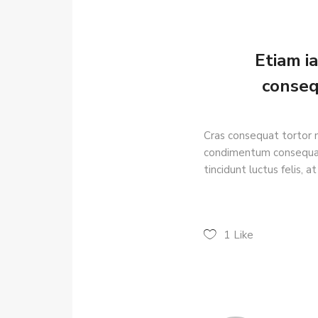
Etiam i
conseq
Cras consequat tortor 
condimentum consequat u
tincidunt luctus felis, a
1
Like