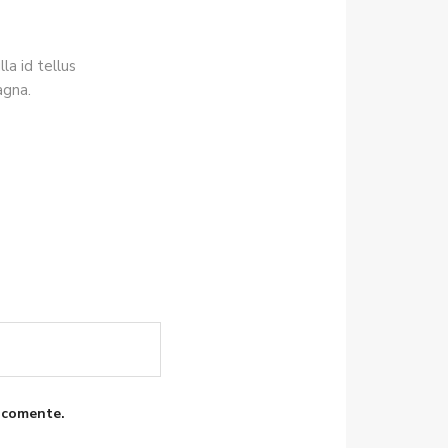
lla id tellus
agna.
 comente.