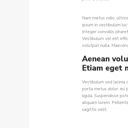
Nam metus odio, ultrice
ipsum in vestibulum luct
Integer convallis pharet
Vestibulum vel elit effic
volutpat nulla. Maecena
Aenean volut
Etiam eget m
Vestibulum sed lacinia 
porta metus dolor, eu pr
ligula. Suspendisse pot
aliquam lorem. Pellentes
sagittis velit.