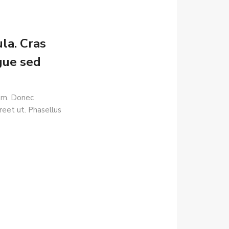
la. Cras
gue sed
uam. Donec
reet ut. Phasellus