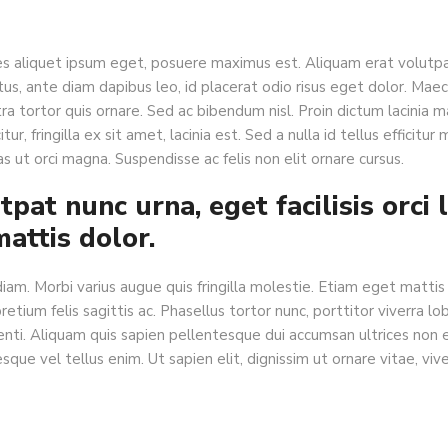
s aliquet ipsum eget, posuere maximus est. Aliquam erat volutpat
us, ante diam dapibus leo, id placerat odio risus eget dolor. Maec
ra tortor quis ornare. Sed ac bibendum nisl. Proin dictum lacinia ma
itur, fringilla ex sit amet, lacinia est. Sed a nulla id tellus efficit
s ut orci magna. Suspendisse ac felis non elit ornare cursus.
pat nunc urna, eget facilisis orci 
attis dolor.
diam. Morbi varius augue quis fringilla molestie. Etiam eget matti
etium felis sagittis ac. Phasellus tortor nunc, porttitor viverra lob
enti. Aliquam quis sapien pellentesque dui accumsan ultrices non 
que vel tellus enim. Ut sapien elit, dignissim ut ornare vitae, viver