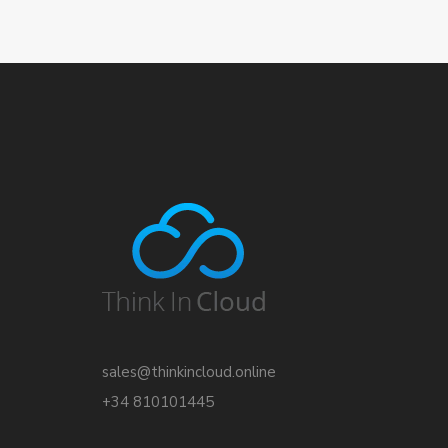
sales@thinkincloud.online
+34 810101445