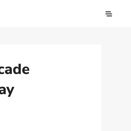
ecade
day