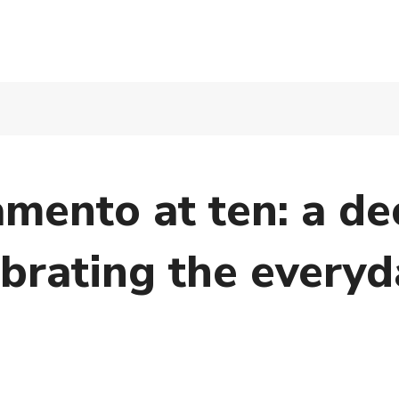
mento at ten: a d
ebrating the every