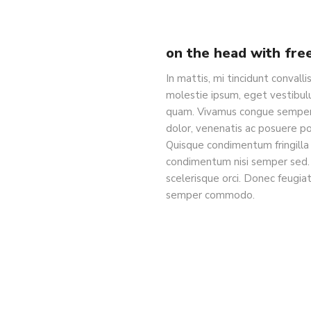
on the head with fre
In mattis, mi tincidunt convall
molestie ipsum, eget vestibul
quam. Vivamus congue semper 
dolor, venenatis ac posuere posu
Quisque condimentum fringilla 
condimentum nisi semper sed. 
scelerisque orci. Donec feugia
semper commodo.