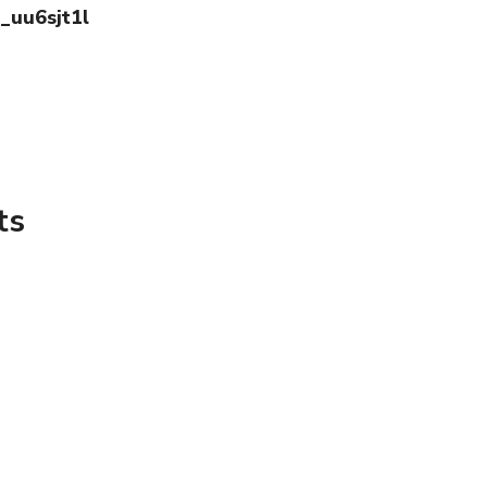
o_uu6sjt1l
ts