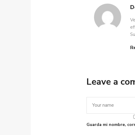
D
Ve
ef
Su
R
Leave a c
Guarda mi nombre, corr