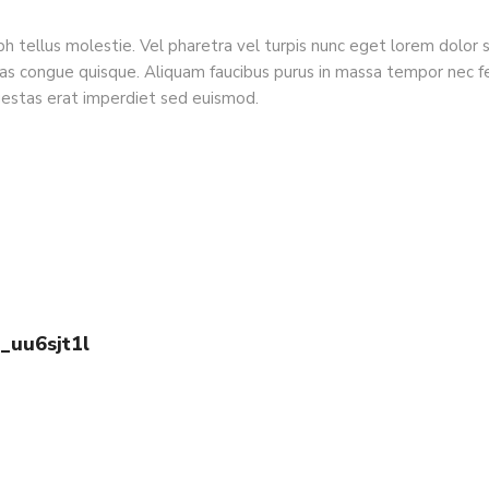
 tellus molestie. Vel pharetra vel turpis nunc eget lorem dolor s
 congue quisque. Aliquam faucibus purus in massa tempor nec feu
gestas erat imperdiet sed euismod.
o_uu6sjt1l