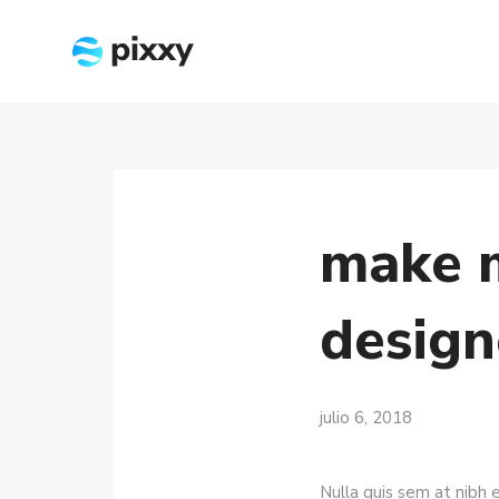
make m
design
julio 6, 2018
Nulla quis sem at nibh 