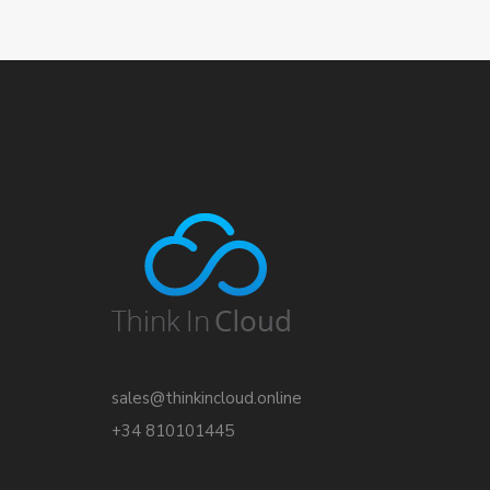
sales@thinkincloud.online
+34 810101445