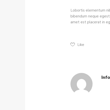
Lobortis elementum nibh
bibendum neque egestas
amet est placerat in e
Like
Inf