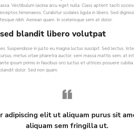
ssa. Vestibulum lacinia arcu eget nulla. Class aptent taciti socios
inceptos himenaeos. Curabitur sodales ligula in libero. Sed dignissi
ntesque nibh. Aenean quam. In scelerisque sem at dolor.
sed blandit libero volutpat
ces. Suspendisse in justo eu magna luctus suscipit. Sed lectus. In
cursus, metus vitae pharetra auctor, sem massa mattis sem, at 
te ipsum primis in faucibus orci luctus et ultrices posuere cubilia 
blandit dolor. Sed non quam.
 adipiscing elit ut aliquam purus sit ame
aliquam sem fringilla ut.