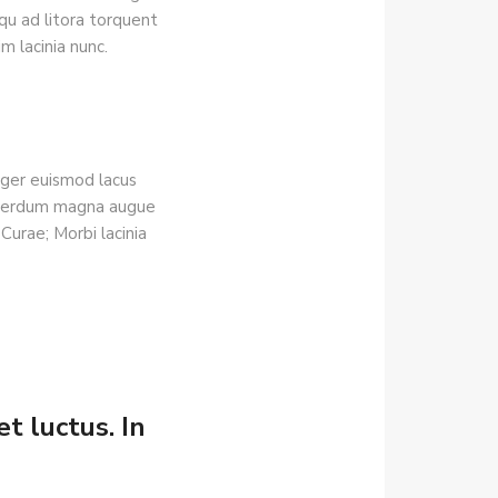
qu ad litora torquent
m lacinia nunc.
teger euismod lacus
interdum magna augue
Curae; Morbi lacinia
t luctus. In