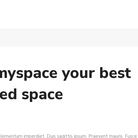
yspace your best
ed space
elementum imperdiet. Duis sagittis ipsum. Praesent mauris. Fusce