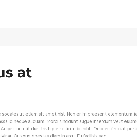
s at
sodales ut etiam sit amet nisl. Non enim praesent elementum faci
ssa id neque aliquam. Morbi tincidunt augue interdum velit euismo
 Adipiscing elit duis tristique sollicitudin nibh. Odio eu feugiat pre
vinar. Quisque egestas diam in arcu. Eu facilisis sed