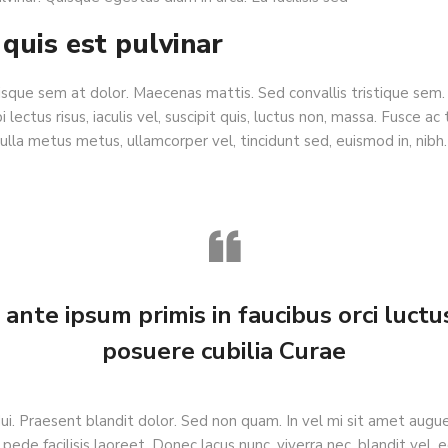
 quis est pulvinar
sque sem at dolor. Maecenas mattis. Sed convallis tristique sem. P
lectus risus, iaculis vel, suscipit quis, luctus non, massa. Fusce ac t
Nulla metus metus, ullamcorper vel, tincidunt sed, euismod in, nib
ante ipsum primis in faucibus orci luctus
posuere cubilia Curae
dui. Praesent blandit dolor. Sed non quam. In vel mi sit amet au
pede facilisis laoreet. Donec lacus nunc, viverra nec, blandit vel, 