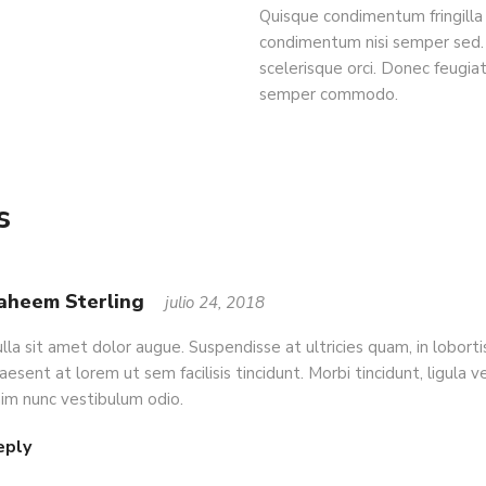
Quisque condimentum fringilla 
condimentum nisi semper sed. 
scelerisque orci. Donec feugia
semper commodo.
s
aheem Sterling
julio 24, 2018
lla sit amet dolor augue. Suspendisse at ultricies quam, in lobortis
aesent at lorem ut sem facilisis tincidunt. Morbi tincidunt, ligula vel 
im nunc vestibulum odio.
eply