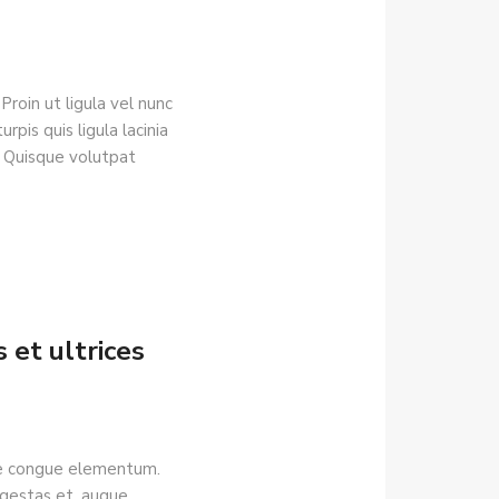
roin ut ligula vel nunc
urpis quis ligula lacinia
h. Quisque volutpat
 et ultrices
gue congue elementum.
egestas et, augue.