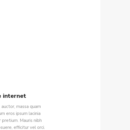
e internet
is auctor, massa quam
um eros ipsum lacinia
pretium. Mauris nibh
ere, efficitur vel orci.