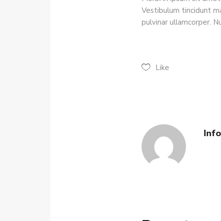
Vestibulum tincidunt mal
pulvinar ullamcorper. Nul
Like
Inf