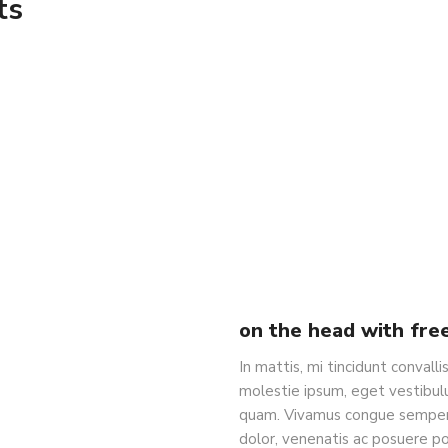
ts
on the head with fre
In mattis, mi tincidunt convall
molestie ipsum, eget vestibul
quam. Vivamus congue semper 
dolor, venenatis ac posuere posu