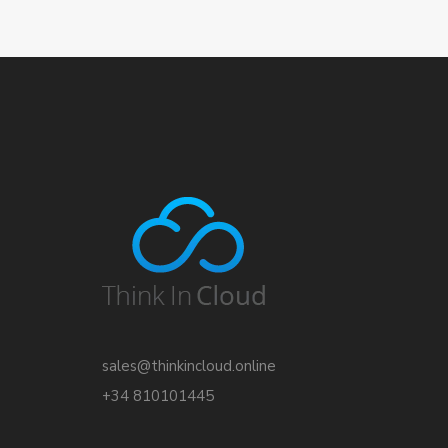
sales@thinkincloud.online
+34 810101445