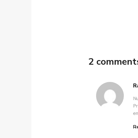
2 comment
R
Nu
Pr
en
R