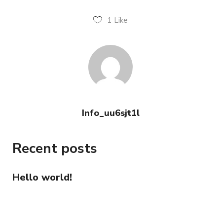
1
Like
Info_uu6sjt1l
Recent posts
Hello world!