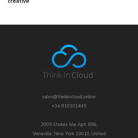
creative
sales@thinkincloud.online
+34 810101445
2005 Stokes Isle Apt. 896,
Venaville, New York 10010, United