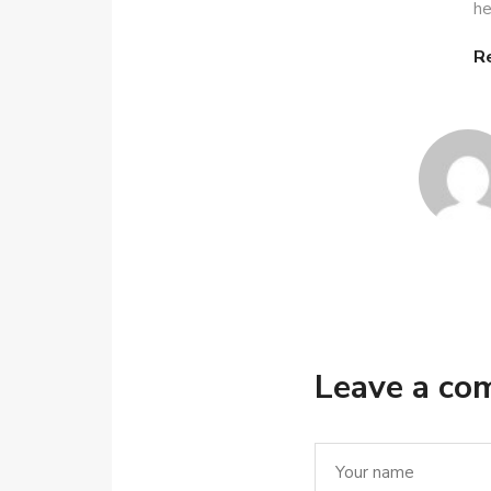
he
R
Leave a c