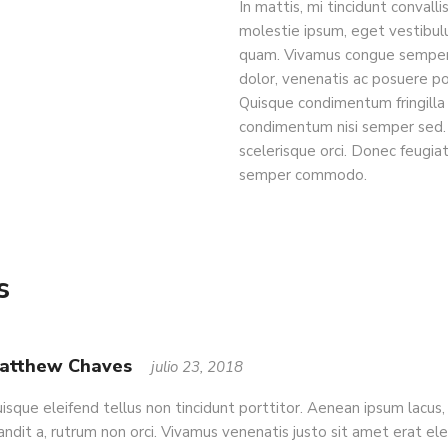
In mattis, mi tincidunt convall
molestie ipsum, eget vestibul
quam. Vivamus congue semper 
dolor, venenatis ac posuere posu
Quisque condimentum fringilla 
condimentum nisi semper sed. 
scelerisque orci. Donec feugia
semper commodo.
s
atthew Chaves
julio 23, 2018
isque eleifend tellus non tincidunt porttitor. Aenean ipsum lacus, 
andit a, rutrum non orci. Vivamus venenatis justo sit amet erat ele