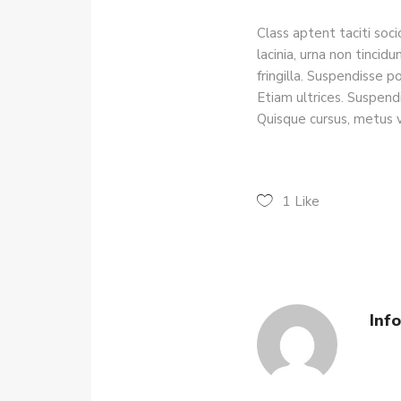
Class aptent taciti soc
lacinia, urna non tincidu
fringilla. Suspendisse 
Etiam ultrices. Suspend
Quisque cursus, metus 
1
Like
Inf