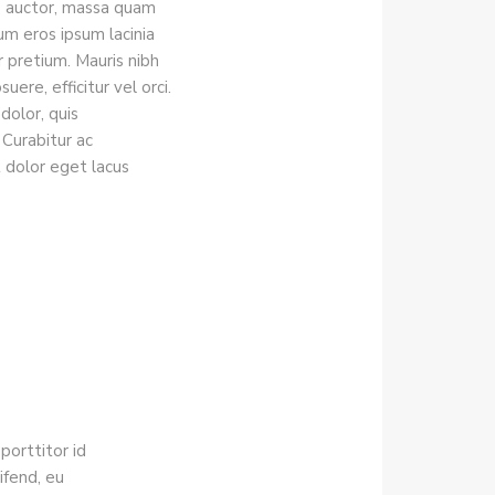
is auctor, massa quam
um eros ipsum lacinia
pretium. Mauris nibh
ere, efficitur vel orci.
dolor, quis
Curabitur ac
t dolor eget lacus
porttitor id
ifend, eu