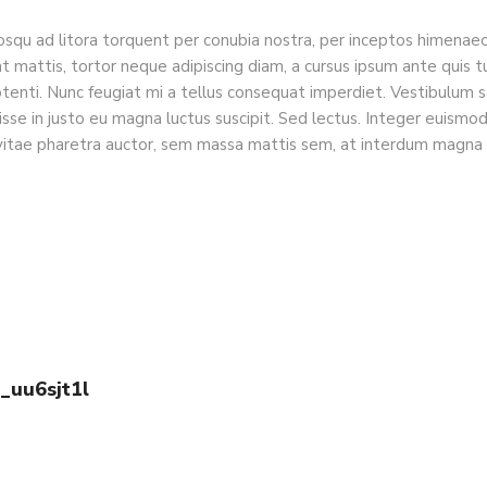
iosqu ad litora torquent per conubia nostra, per inceptos himena
nt mattis, tortor neque adipiscing diam, a cursus ipsum ante quis turp
potenti. Nunc feugiat mi a tellus consequat imperdiet. Vestibulum 
isse in justo eu magna luctus suscipit. Sed lectus. Integer euismo
vitae pharetra auctor, sem massa mattis sem, at interdum magna
o_uu6sjt1l