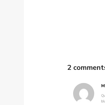
2 comment
M
Qu
bl